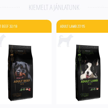
KIEMELT AJÁNLATUNK
T BEEF 32/18
ADULT LAMB 27/15