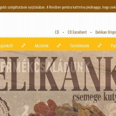
Jump to navigation
gjobb szolgáltatások nyújtásában. A Rendben gombra kattintva jóváhagyja, hogy cook
CD
CD Excellent
Delikan Origi
égünkről
Akcióink
Termékeink
Pa