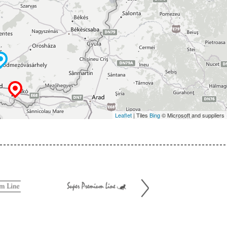
Leaflet
| Tiles
Bing
© Microsoft and suppliers