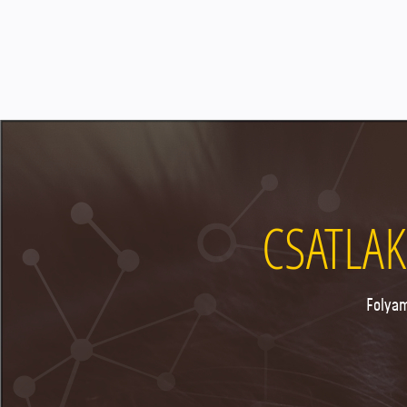
CSATLAK
Folyam