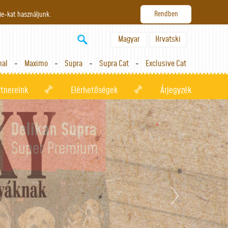
ie-kat használjunk.
Magyar
Hrvatski
nal
Maximo
Supra
Supra Cat
Exclusive Cat
rtnereink
Elérhetőségek
Árjegyzék
next