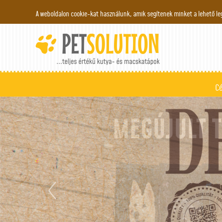
A weboldalon cookie-kat használunk, amik segítenek minket a lehető le
C
previous