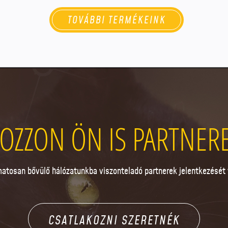
TOVÁBBI TERMÉKEINK
OZZON ÖN IS PARTNER
atosan bővülő hálózatunkba viszonteladó partnerek jelentkezését 
CSATLAKOZNI SZERETNÉK