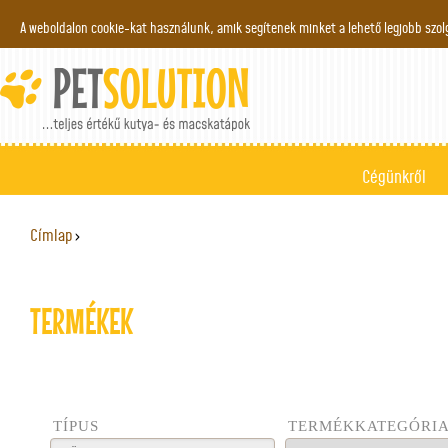
Jump to navigation
A weboldalon cookie-kat használunk, amik segítenek minket a lehető legjobb szo
Cégünkről
Címlap
›
JELENLEGI HELY
TERMÉKEK
TÍPUS
TERMÉKKATEGÓRI