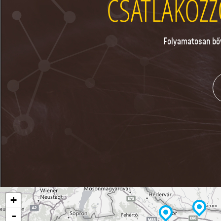
CSATLAKOZZ
Folyamatosan bőv
+
-