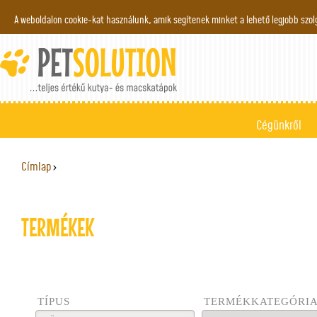
Jump to navigation
A weboldalon cookie-kat használunk, amik segítenek minket a lehető legjobb szo
Cégünkről
Címlap
›
JELENLEGI HELY
TERMÉKEK
TÍPUS
TERMÉKKATEGÓRI