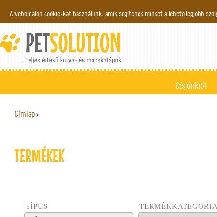
Jump to navigation
A weboldalon cookie-kat használunk, amik segítenek minket a lehető legjobb szo
Cégünkről
Címlap
›
JELENLEGI HELY
TERMÉKEK
TÍPUS
TERMÉKKATEGÓRI