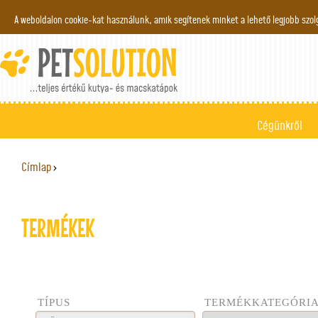
Jump to navigation
A weboldalon cookie-kat használunk, amik segítenek minket a lehető legjobb szo
Cégünkről
Címlap
›
JELENLEGI HELY
TERMÉKEK
TÍPUS
TERMÉKKATEGÓRI