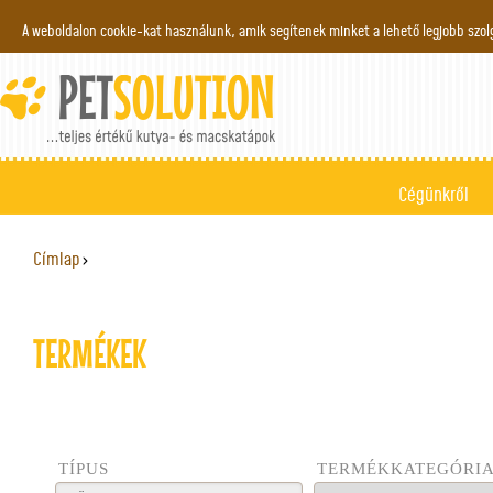
Jump to navigation
A weboldalon cookie-kat használunk, amik segítenek minket a lehető legjobb szo
Cégünkről
Címlap
›
JELENLEGI HELY
TERMÉKEK
TÍPUS
TERMÉKKATEGÓRI