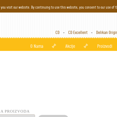
Jump to navigation
you visit our website. By continuing to use this website, you consent to our use of 
CD
CD Excellent
Delikan Origi
O Nama
Akcije
Proizvodi
JA PROIZVODA