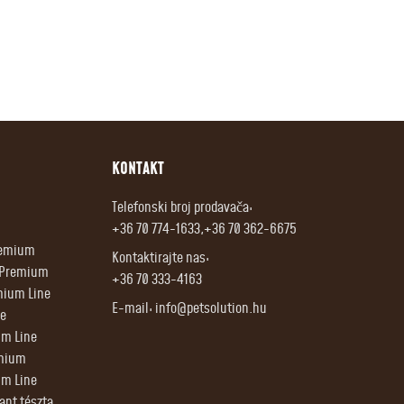
KONTAKT
Telefonski broj prodavača:
+36 70 774-1633,+36 70 362-6675
Premium
Kontaktirajte nas:
r Premium
+36 70 333-4163
mium Line
E-mail:
info@petsolution.hu
e
um Line
emium
um Line
tant tészta