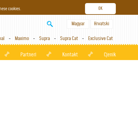
these cookies.
Magyar
Hrvatski
nal
Maximo
Supra
Supra Cat
Exclusive Cat
Partneri
Kontakt
Cjenik