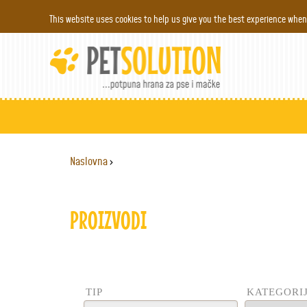
This website uses cookies to help us give you the best experience when 
Naslovna
›
YOU ARE HERE
PROIZVODI
TIP
KATEGORI