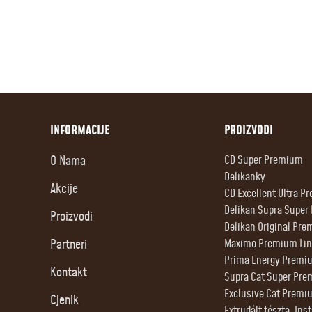
INFORMACIJE
PROIZVODI
O Nama
CD Super Premium
Delikanky
Akcije
CD Excellent Ultra 
Delikan Supra Supe
Proizvodi
Delikan Original Pre
Partneri
Maximo Premium Lin
Prima Energy Premi
Kontakt
Supra Cat Super Pr
Exclusive Cat Premi
Cjenik
Extrudált tészta, Ins